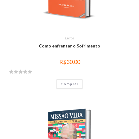
Livros
Como enfrentar o Sofrimento
R$
30,00
A
Comprar
v
a
l
i
a
ç
ã
o