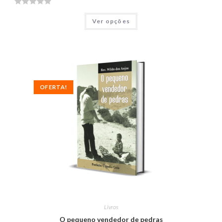
A
Ver opções
v
a
l
i
a
ç
OFERTA!
ã
o
0
d
e
5
Livros
O pequeno vendedor de pedras