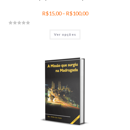
R$
15,00
–
R$
100,00
A
Ver opções
v
a
l
i
a
ç
ã
o
0
d
e
5