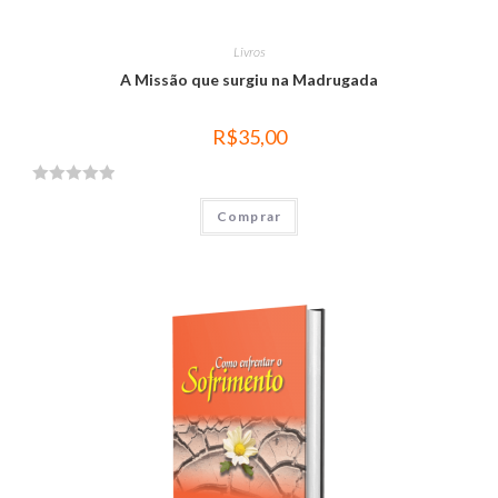
Livros
A Missão que surgiu na Madrugada
R$
35,00
A
Comprar
v
a
l
i
a
ç
ã
o
0
d
e
5