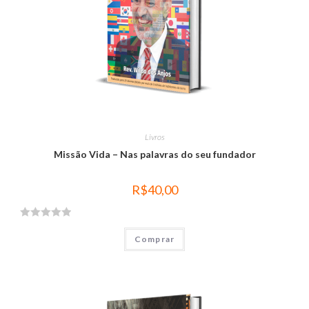
0
d
e
5
Livros
Missão Vida – Nas palavras do seu fundador
R$
40,00
A
Comprar
v
a
l
i
a