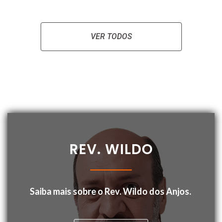
l
i
a
VER TODOS
ç
ã
o
0
d
e
5
REV. WILDO
Saiba mais sobre o Rev. Wildo dos Anjos.