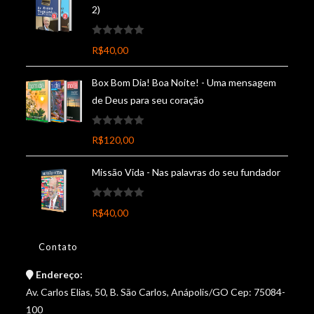
2)
A
R$
40,00
v
a
Box Bom Dia! Boa Noite! - Uma mensagem
l
de Deus para seu coração
i
a
A
ç
R$
120,00
v
ã
a
o
Missão Vida - Nas palavras do seu fundador
l
0
i
d
A
a
R$
40,00
e
v
ç
5
a
ã
Contato
l
o
i
0
Endereço:
a
d
Av. Carlos Elias, 50, B. São Carlos, Anápolis/GO Cep: 75084-
ç
e
100