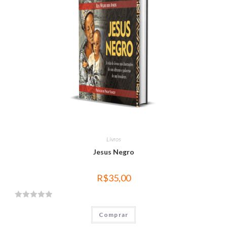
ç
ã
o
0
d
e
5
Livros
Jesus Negro
R$
35,00
A
Comprar
v
a